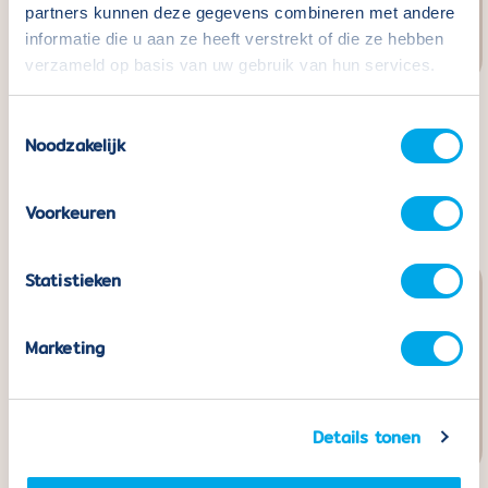
partners kunnen deze gegevens combineren met andere
informatie die u aan ze heeft verstrekt of die ze hebben
verzameld op basis van uw gebruik van hun services.
Toestemmingsselectie
Coblo Pastel Marble
Coblo Building Cards -
Noodzakelijk
Track - 100 pieces
32 pieces
Normal
€109,99
Normal
€24,99
price.
price
Voorkeuren
Statistieken
Marketing
Details tonen