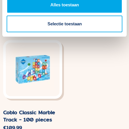
Alles toestaan
Coblo Toppers Letters
Coblo Toppers Animals
- 60 pieces
- 60 pieces
Normal
€29,99
Normal
€29,99
Selectie toestaan
price
price
Coblo Classic Marble
Track - 100 pieces
Normal
€109,99