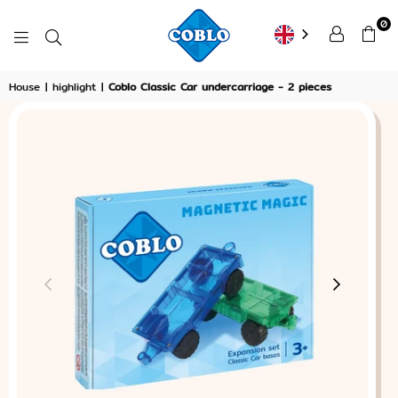
0
COBLO
House
|
highlight
|
Coblo Classic Car undercarriage - 2 pieces