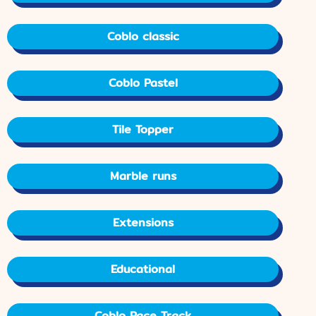
Coblo classic
Coblo Pastel
Tile Topper
Marble runs
Extensions
Educational
Coblo Race Track