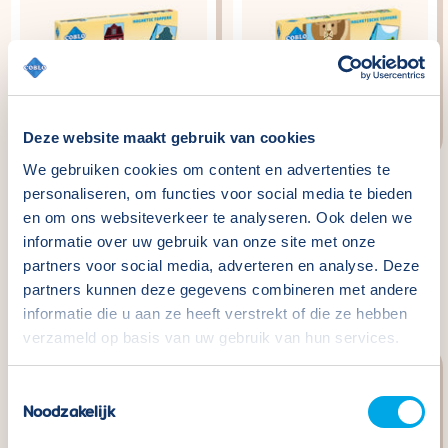
Deze website maakt gebruik van cookies
We gebruiken cookies om content en advertenties te
personaliseren, om functies voor social media te bieden
Coblo Toppers Little
Coblo Toppers Animals
en om ons websiteverkeer te analyseren. Ook delen we
Amsterdam - 60
- 60 pieces
informatie over uw gebruik van onze site met onze
pieces
Normaler
€29,99
partners voor social media, adverteren en analyse. Deze
Preis
Normaler
€29,99
partners kunnen deze gegevens combineren met andere
Preis
informatie die u aan ze heeft verstrekt of die ze hebben
verzameld op basis van uw gebruik van hun services.
Toestemmingsselectie
Noodzakelijk