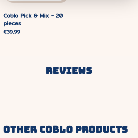
Coblo Pick & Mix - 20
pieces
Normaler
€39,99
Preis
Reviews
other coblo products