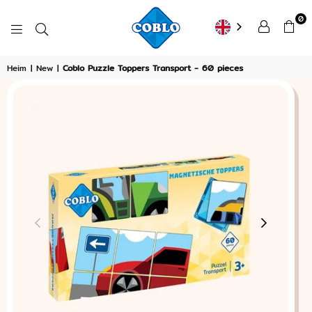
0
COBLO
Heim
|
New
|
Coblo Puzzle Toppers Transport - 60 pieces