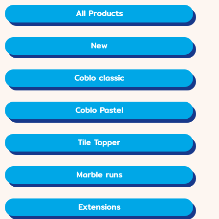
All Products
New
Coblo classic
Coblo Pastel
Tile Topper
Marble runs
Extensions