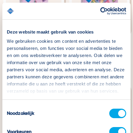
Deze website maakt gebruik van cookies
We gebruiken cookies om content en advertenties te
Coblo Pastel - 35
Coblo Pastel - 100
personaliseren, om functies voor social media te bieden
en om ons websiteverkeer te analyseren. Ook delen we
pieces
pieces
informatie over uw gebruik van onze site met onze
Normaler
€49,99
Normaler
€114,99
partners voor social media, adverteren en analyse. Deze
Preis
Preis
partners kunnen deze gegevens combineren met andere
informatie die u aan ze heeft verstrekt of die ze hebben
verzameld op basis van uw gebruik van hun services.
Toestemmingsselectie
Noodzakelijk
Voorkeuren