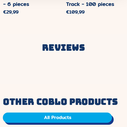
- 6 pieces
Track - 100 pieces
Normaler
€29,99
Normaler
€109,99
Preis
Preis
Reviews
other coblo products
All Products