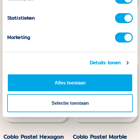
Statistieken
Coblo Pastel Car
Coblo Pastel Base
Chassis - 2 pieces
Plates - 2 pieces
Marketing
Normaler
€29,99
Normaler
€44,99
Preis
Preis
Details tonen
Alles toestaan
Selectie toestaan
Coblo Pastel Hexagon
Coblo Pastel Marble