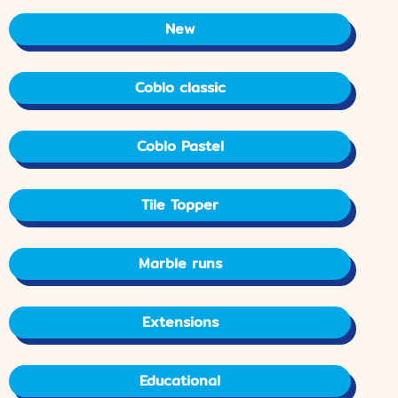
New
Coblo classic
Coblo Pastel
Tile Topper
Marble runs
Extensions
Educational