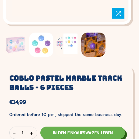
Coblo Pastel Marble Track
Balls - 6 Pieces
€14,99
Normaler
Preis
Ordered before 10 p.m., shipped the same business day.
IN DEN EINKAUFSWAGEN LEGEN