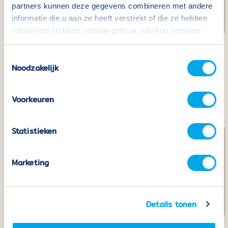
partners kunnen deze gegevens combineren met andere
informatie die u aan ze heeft verstrekt of die ze hebben
verzameld op basis van uw gebruik van hun services.
Toestemmingsselectie
Coblo Pastel Marble
Coblo Building Cards -
Noodzakelijk
Track - 100 pieces
32 pieces
Normaler
€109,99
Normaler
€24,99
Preis
Preis
Voorkeuren
Statistieken
Marketing
Details tonen