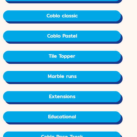
Coblo classic
Coblo Pastel
Tile Topper
Marble runs
Extensions
Educational
Coblo Race Track