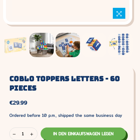
Coblo Toppers Letters - 60
Pieces
€29.99
Regular
price
Ordered before 10 p.m., shipped the same business day
IN DEN EINKAUFSWAGEN LEGEN