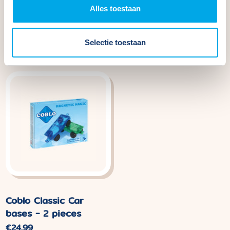
Alles toestaan
Coblo Toppers Animals
Coblo Classic Marble
- 60 pieces
Track - 100 pieces
Normaler
€29,99
Normaler
€109,99
Selectie toestaan
Preis
Preis
Coblo Classic Car
bases - 2 pieces
Normaler
€24,99